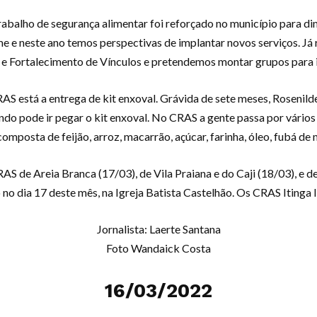
rabalho de segurança alimentar foi reforçado no município para 
me e neste ano temos perspectivas de implantar novos serviços. Já
e Fortalecimento de Vínculos e pretendemos montar grupos para id
RAS está a entrega de kit enxoval. Grávida de sete meses, Roseni
do pode ir pegar o kit enxoval. No CRAS a gente passa por vários
composta de feijão, arroz, macarrão, açúcar, farinha, óleo, fubá de 
RAS de Areia Branca (17/03), de Vila Praiana e do Caji (18/03), e
o dia 17 deste mês, na Igreja Batista Castelhão. Os CRAS Itinga I
Jornalista: Laerte Santana
Foto Wandaick Costa
16/03/2022