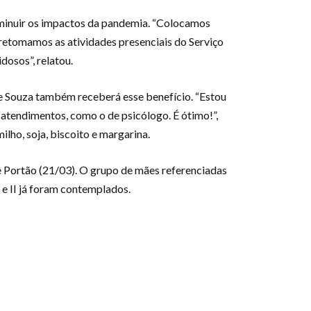
diminuir os impactos da pandemia. “Colocamos
 retomamos as atividades presenciais do Serviço
osos”, relatou.
lde Souza também receberá esse benefício. “Estou
 atendimentos, como o de psicólogo. É ótimo!”,
milho, soja, biscoito e margarina.
 de Portão (21/03). O grupo de mães referenciadas
 e II já foram contemplados.