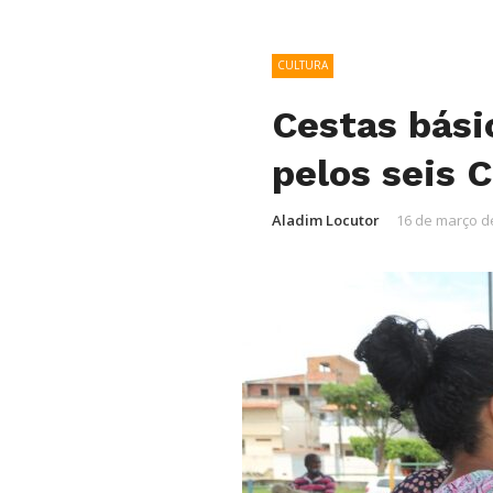
CULTURA
Cestas bási
pelos seis 
Aladim Locutor
16 de março d