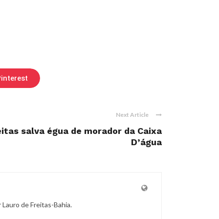
interest
Next Article
eitas salva égua de morador da Caixa
D’água
r Lauro de Freitas-Bahia.