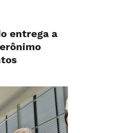
do entrega a
Jerônimo
ntos