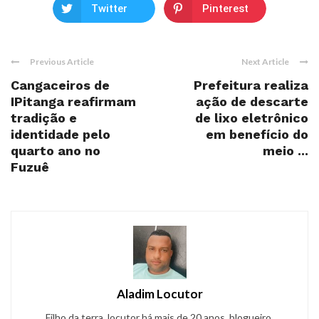
Twitter
Pinterest
Previous Article
Next Article
Cangaceiros de
Prefeitura realiza
IPitanga reafirmam
ação de descarte
tradição e
de lixo eletrônico
identidade pelo
em benefício do
quarto ano no
meio ...
Fuzuê
Aladim Locutor
Filho da terra, locutor há mais de 20 anos, blogueiro,