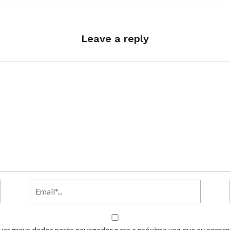
Leave a reply
var meus dados neste navegador para a próxima vez que eu comen