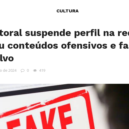
CULTURA
toral suspende perfil na re
u conteúdos ofensivos e f
lvo
o de 2024
0
419