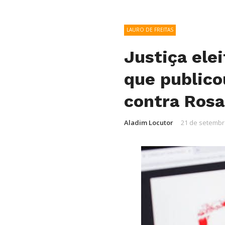
LAURO DE FREITAS
Justiça elei
que publico
contra Rosa
Aladim Locutor
21 de setembr