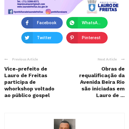
Facebook
WhatsApp
Twitter
Pinterest
Previous Article
Next Article
Vice-prefeito de
Obras de
Lauro de Freitas
requalificação da
participa de
Avenida Beira Rio
whorkshop voltado
são iniciadas em
ao público gospel
Lauro de ...