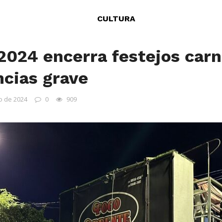
CULTURA
 2024 encerra festejos car
cias grave
o de 2024
0
909