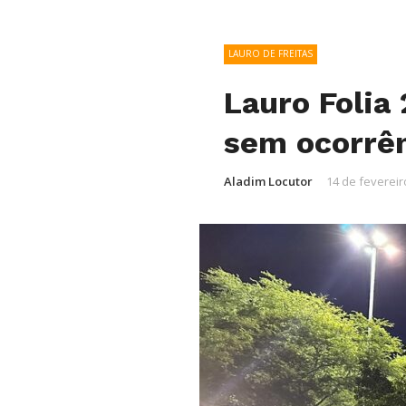
LAURO DE FREITAS
Lauro Folia
sem ocorrên
Aladim Locutor
14 de fevereir