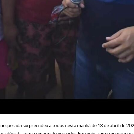
 inesperada surpreendeu a todos nesta manhã de 18 de abril de 202
e uma década com o renomado vereador. Em meio a uma mensagem t