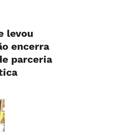
e levou
ão encerra
de parceria
tica