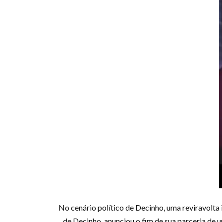
No cenário político de Decinho, uma reviravolta
de Decinho, anunciou o fim de sua parceria d