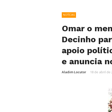
NOTÍCIAS
Omar o meni
Decinho par
apoio polít
e anuncia n
Aladim Locutor
18 de abril de