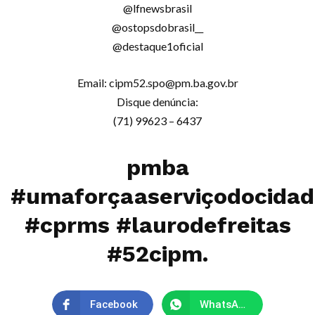
@lfnewsbrasil
@ostopsdobrasil__
@destaque1oficial
Email:
cipm52.spo@pm.ba.gov.br
Disque denúncia:
(71) 99623 – 6437
pmba
#umaforçaaserviçodocida
#cprms #laurodefreitas
#52cipm.
Facebook
WhatsApp