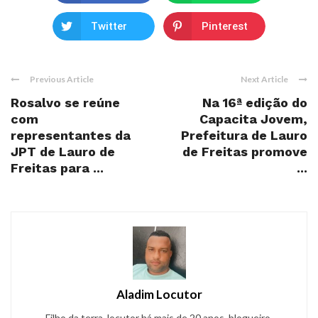
Twitter
Pinterest
Previous Article
Next Article
Rosalvo se reúne
Na 16ª edição do
com
Capacita Jovem,
representantes da
Prefeitura de Lauro
JPT de Lauro de
de Freitas promove
Freitas para ...
...
Aladim Locutor
Filho da terra, locutor há mais de 20 anos, blogueiro,