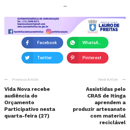
—
Facebook
WhatsApp
Twitter
Pinterest
Previous Article
Next Article
Vida Nova recebe
Assistidas pelo
audiência do
CRAS de Itinga
Orçamento
aprendem a
Participativo nesta
produzir artesanato
quarta-feira (27)
com material
reciclável