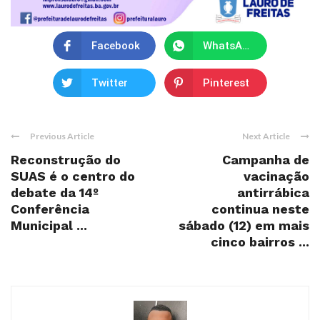
Facebook
WhatsApp
Twitter
Pinterest
Previous Article
Next Article
Reconstrução do
Campanha de
SUAS é o centro do
vacinação
debate da 14º
antirrábica
Conferência
continua neste
Municipal ...
sábado (12) em mais
cinco bairros ...