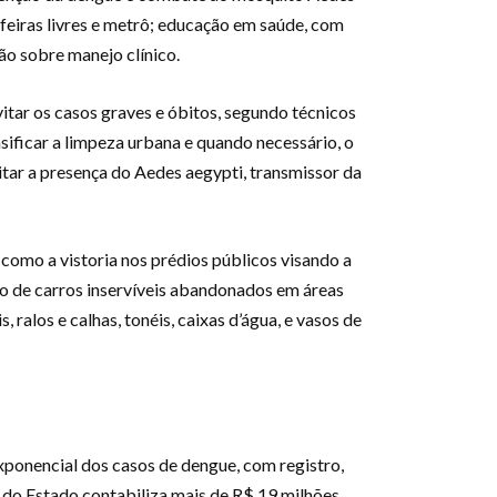
feiras livres e metrô; educação em saúde, com
ão sobre manejo clínico.
tar os casos graves e óbitos, segundo técnicos
ificar a limpeza urbana e quando necessário, o
tar a presença do Aedes aegypti, transmissor da
como a vistoria nos prédios públicos visando a
to de carros inservíveis abandonados em áreas
ralos e calhas, tonéis, caixas d’água, e vasos de
xponencial dos casos de dengue, com registro,
o do Estado contabiliza mais de R$ 19 milhões