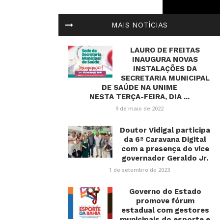
MAIS NOTÍCIAS
LAURO DE FREITAS
INAUGURA NOVAS
INSTALAÇÕES DA
SECRETARIA MUNICIPAL
DE SAÚDE NA UNIME
NESTA TERÇA-FEIRA, DIA ...
9 de maio de 2022
Doutor Vidigal participa
da 6ª Caravana Digital
com a presença do vice
governador Geraldo Jr.
1 de setembro de 2023
Governo do Estado
promove fórum
estadual com gestores
municipais do esporte e