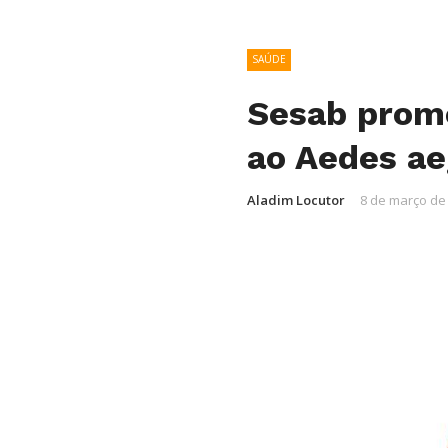
SAÚDE
Sesab prom
ao Aedes aeg
Aladim Locutor
8 de março de