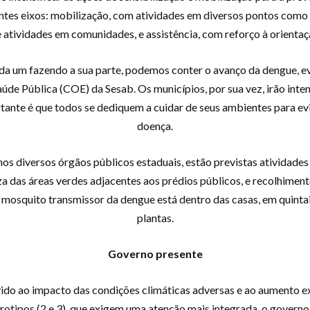
ntes eixos: mobilização, com atividades em diversos pontos como 
 atividades em comunidades, e assistência, com reforço à orientaç
a um fazendo a sua parte, podemos conter o avanço da dengue, evi
e Pública (COE) da Sesab. Os municípios, por sua vez, irão intens
tante é que todos se dediquem a cuidar de seus ambientes para evi
doença.
os diversos órgãos públicos estaduais, estão previstas atividades 
a das áreas verdes adjacentes aos prédios públicos, e recolhimen
mosquito transmissor da dengue está dentro das casas, em quintais, 
plantas.
Governo presente
vido ao impacto das condições climáticas adversas e ao aumento e
sorotipos (2 e 3), que exigem uma atenção mais integrada, o govern