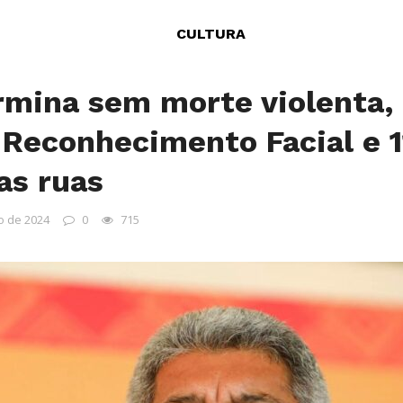
CULTURA
rmina sem morte violenta,
 Reconhecimento Facial e 1
as ruas
o de 2024
0
715