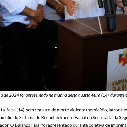
lia de 2024 foi apresentado na manhã desta quarta-feira (14), durante 
feira (14), sem registro de morte violenta (homicídio, latrocínio
auxílio do Sistema de Reconhecimento Facial da Secretaria da Segu
ador. O Balanço Final foi apresentado durante coletiva de imprens