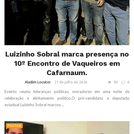
Luizinho Sobral marca presença no
10º Encontro de Vaqueiros em
Cafarnaum.
Aladim Locutor
21 de julho de 2026
90
0
Evento reuniu lideranças políticas, moradores em uma noite de
celebração e alinhamento político.O pré-candidato a deputado
estadual Luizinho Sobral marcou ...
POLÍTICA