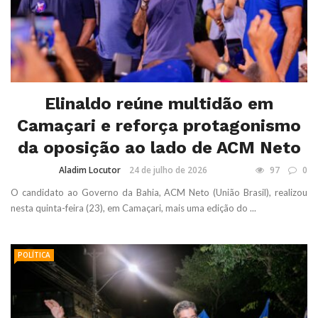
Elinaldo reúne multidão em
Camaçari e reforça protagonismo
da oposição ao lado de ACM Neto
Aladim Locutor
24 de julho de 2026
97
0
O candidato ao Governo da Bahia, ACM Neto (União Brasil), realizou
nesta quinta-feira (23), em Camaçari, mais uma edição do ...
POLÍTICA