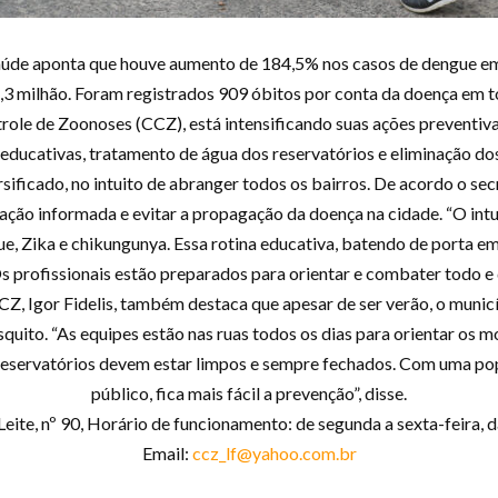
Saúde aponta que houve aumento de 184,5% nos casos de dengue e
3 milhão. Foram registrados 909 óbitos por conta da doença em tod
trole de Zoonoses (CCZ), está intensificando suas ações preventi
s educativas, tratamento de água dos reservatórios e eliminação d
rsificado, no intuito de abranger todos os bairros. De acordo o se
ação informada e evitar a propagação da doença na cidade. “O intu
, Zika e chikungunya. Essa rotina educativa, batendo de porta em
s profissionais estão preparados para orientar e combater todo e
CCZ, Igor Fidelis, também destaca que apesar de ser verão, o muni
uito. “As equipes estão nas ruas todos os dias para orientar os 
 reservatórios devem estar limpos e sempre fechados. Com uma po
público, fica mais fácil a prevenção”, disse.
eite, nº 90, Horário de funcionamento: de segunda a sexta-feira,
Email:
ccz_lf@yahoo.com.br