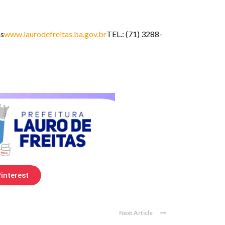
as
www.laurodefreitas.ba.gov.br
TEL.: (71) 3288-
interest
Next Article