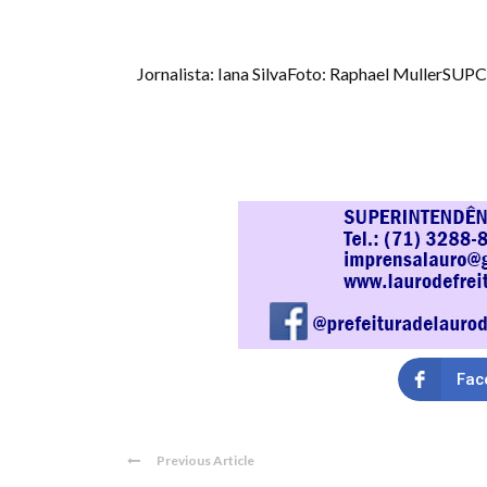
Jornalista: Iana SilvaFoto: Raphael MullerSU
Fac
Previous Article