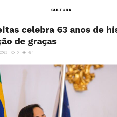
CULTURA
eitas celebra 63 anos de h
ão de graças
 2025
0
434