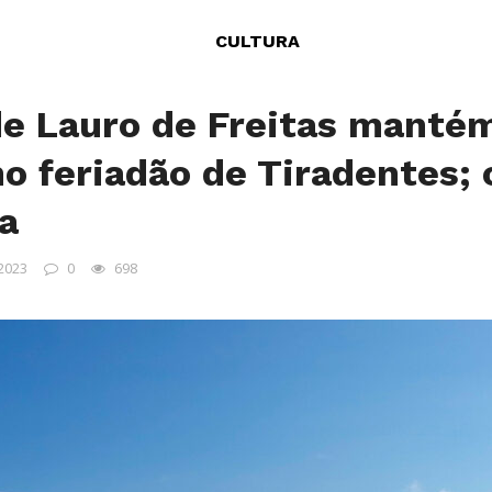
CULTURA
de Lauro de Freitas manté
no feriadão de Tiradentes; 
a
 2023
0
698