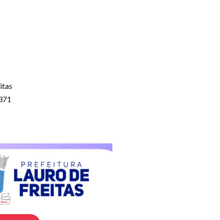
itas
8371