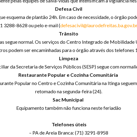
nte pelas equipes de salva-vidas que intensificam a vigilância ne
Defesa Civil
egue esquema de plantão 24h. Em caso de necessidade, o órgão po
1 3288-8628 ou pelo e-mail (
defesacivil@laurodefreitas.ba.gov.b
Trânsito
eitas segue normal. Os serviços do Centro Integrado de Mobilidad
outros podem ser encaminhadas para o órgão através dos telefon
Limpeza
iliar da Secretaria de Serviços Públicos (SESP) segue com normal
Restaurante Popular e Cozinha Comunitária
rante Popular no Centro e Cozinha Comunitária na Itinga seguem
retomado na segunda-feira (24).
Sac Municipal
Equipamento também não funciona neste feriadão
Telefones úteis
– PA de Areia Branca: (71) 3291-8958