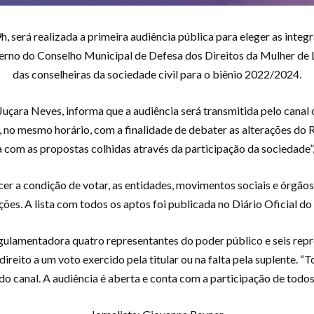
9h, será realizada a primeira audiência pública para eleger as in
terno do Conselho Municipal de Defesa dos Direitos da Mulher de 
das conselheiras da sociedade civil para o biênio 2022/2024.
Juçara Neves, informa que a audiência será transmitida pelo canal 
ril, no mesmo horário, com a finalidade de debater as alteraçõe
 com as propostas colhidas através da participação da sociedade”,
ercer a condição de votar, as entidades, movimentos sociais e ó
ões. A lista com todos os aptos foi publicada no Diário Oficial do
ulamentadora quatro representantes do poder público e seis repr
ireito a um voto exercido pela titular ou na falta pela suplente.
 do canal. A audiência é aberta e conta com a participação de todos”