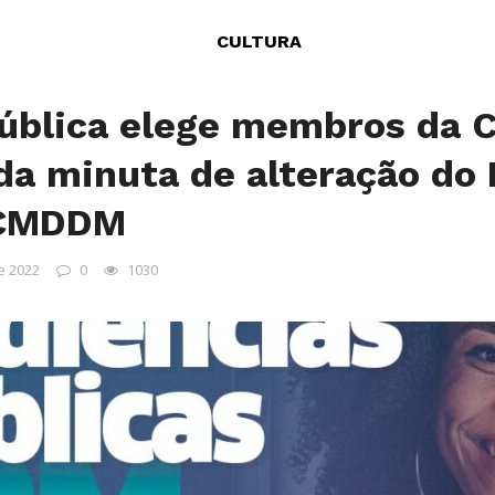
CULTURA
ública elege membros da 
da minuta de alteração do
 CMDDM
e 2022
0
1030