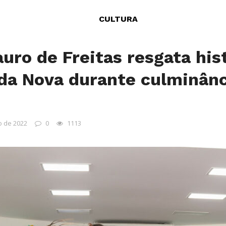
CULTURA
auro de Freitas resgata his
ida Nova durante culminânc
 de 2022
0
1113