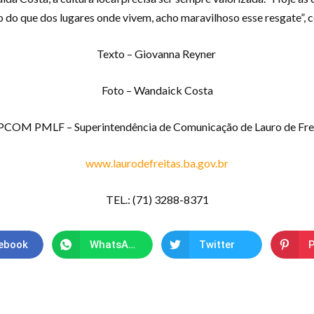
o do que dos lugares onde vivem, acho maravilhoso esse resgate”, 
Texto – Giovanna Reyner
Foto – Wandaick Costa
COM PMLF – Superintendência de Comunicação de Lauro de Fre
www.laurodefreitas.ba.gov.br
TEL.: (71) 3288-8371
ebook
WhatsApp
Twitter
P