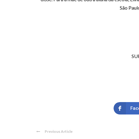
São Paul
SUP
Fac
Previous Article