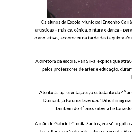
Os alunos da Escola Municipal Engenho Caji (a
artísticas – música, cênica, pintura e dança – pa
o ano letivo, aconteceu na tarde desta quinta-fe
A diretora da escola, Pan Silva, explica que atr
pelos professores de artes e educação, durant
Atento às apresentações, o estudante do 4º an
Dumont, já foi uma fazenda. “Difícil imagina
também do 4º ano, saber a história do
A mãe de Gabriel, Camila Santos, era só orgulho a
disse. Para a mãe de outra aluna da escola, Eli