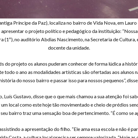
ntiga Príncipe da Paz), localiza no bairro de Vida Nova, em Lauro 
ra apresentar o projeto político e pedagógico da instituição: “Noss
ira (1º), no auditório Abdias Nascimento, na Secretaria de Cultura,
docente da unidade.
avés do projeto os alunos puderam conhecer de forma lúdica a histó
e todo o ano as modalidades artísticas são ofertadas aos alunos na
história do nosso bairro e passar isso para nossos pequenos”, disse
o, Luís Gustavo, disse que o que mais chamou a sua atenção foi sab
r um local como este hoje tão movimentado e cheio de prédios sendo
 seu bairro traz uma sensação boa de pertencimento. “É como se a
ssistindo a apresentação do filho. “Ele ama essa escola e não é pa
nalda Costa, a cultura local precisa ser sempre valorizada. “Hoje a