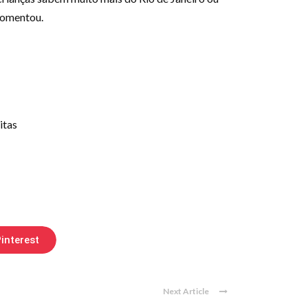
comentou.
itas
interest
Next Article