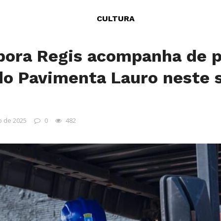
CULTURA
bora Regis acompanha de 
do Pavimenta Lauro neste 
 de 2025
0
482